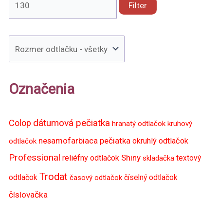
Filter
Označenia
dátumová pečiatka
Colop
hranatý odtlačok
kruhový
nesamofarbiaca pečiatka
okruhlý odtlačok
odtlačok
Professional
Shiny
reliéfny odtlačok
skladačka
textový
Trodat
odtlačok
časový odtlačok
číselný odtlačok
číslovačka