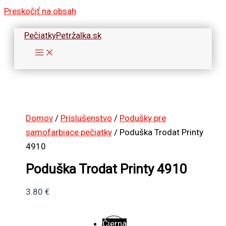
Preskočiť na obsah
PečiatkyPetržalka.sk
Domov
/
Príslušenstvo
/
Podušky pre
samofarbiace pečiatky
/ Poduška Trodat Printy
4910
Poduška Trodat Printy 4910
3.80
€
Čierna