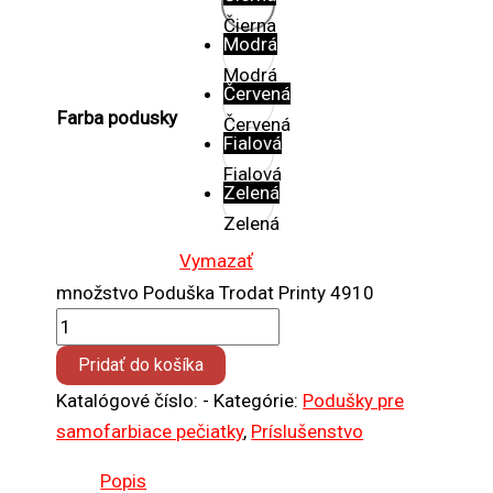
Čierna
Modrá
Modrá
Červená
Farba podusky
Červená
Fialová
Fialová
Zelená
Zelená
Vymazať
množstvo Poduška Trodat Printy 4910
Pridať do košíka
Katalógové číslo:
-
Kategórie:
Podušky pre
samofarbiace pečiatky
,
Príslušenstvo
Popis