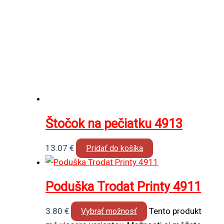
Štočok na pečiatku 4913
13.07
€
Pridať do košíka
Poduška Trodat Printy 4911
3.80
€
Tento produkt
Vybrať možnosť